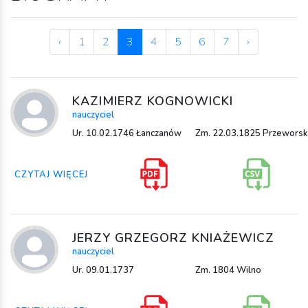
‹
1
2
3
4
5
6
7
›
KAZIMIERZ KOGNOWICKI
nauczyciel
Ur. 10.02.1746 Łanczanów
Zm. 22.03.1825 Przeworsk
CZYTAJ WIĘCEJ
JERZY GRZEGORZ KNIAŻEWICZ
nauczyciel
Ur. 09.01.1737
Zm. 1804 Wilno