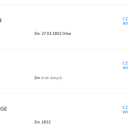
CZ
N
WI
Zm. 27.03.1802 Orbe
CZ
WI
Zm.
brak danych
CZ
AGE
WI
Zm. 1832