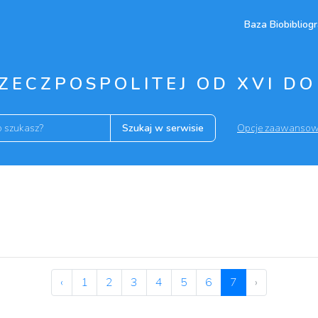
Baza Biobibliogr
ZECZPOSPOLITEJ OD XVI DO 
Szukaj w serwisie
Opcje zaawanso
‹
1
2
3
4
5
6
7
›