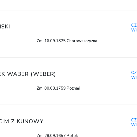
CZ
SKI
WI
Zm. 16.09.1825 Chorowszczyzna
CZ
EK WABER (WEBER)
WI
Zm. 00.03.1759 Poznań
CZ
CIM Z KUNOWY
WI
Zm. 28.09.1657 Potok