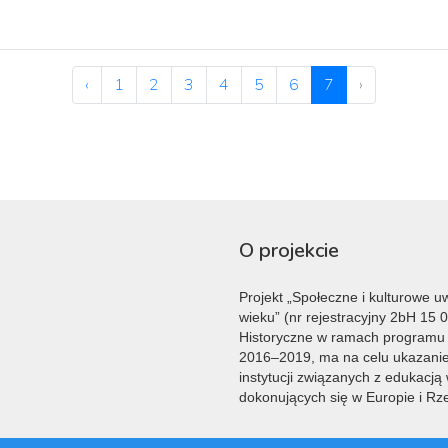
‹
1
2
3
4
5
6
7
›
O projekcie
Projekt „Społeczne i kulturowe 
wieku” (nr rejestracyjny 2bH 15 
Historyczne w ramach programu
2016–2019, ma na celu ukazanie 
instytucji związanych z edukacją
dokonujących się w Europie i Rz