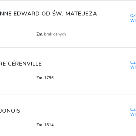
KONNE EDWARD OD ŚW. MATEUSZA
CZ
WI
Zm.
brak danych
CZ
E CÉRENVILLE
WI
Zm. 1796
CZ
RJONOIS
WI
Zm. 1814