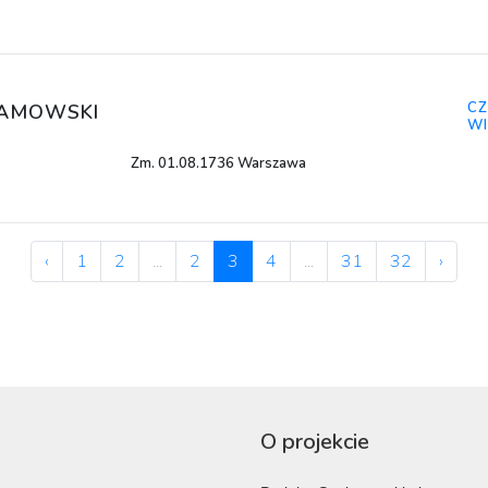
CZ
RAMOWSKI
WI
Zm. 01.08.1736 Warszawa
‹
1
2
...
2
3
4
...
31
32
›
O projekcie