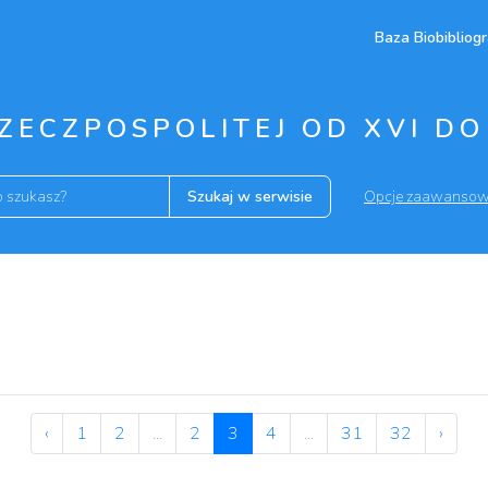
Baza Biobibliogr
ZECZPOSPOLITEJ OD XVI DO 
Szukaj w serwisie
Opcje zaawanso
‹
1
2
...
2
3
4
...
31
32
›