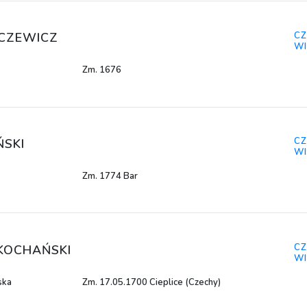
CZ
ECZEWICZ
WI
Zm. 1676
CZ
ŃSKI
WI
Zm. 1774 Bar
CZ
KOCHAŃSKI
WI
ska
Zm. 17.05.1700 Cieplice (Czechy)