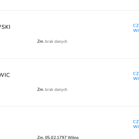
CZ
SKI
WI
Zm.
brak danych
CZ
WIC
WI
Zm.
brak danych
CZ
WI
Zm. 05.02.1797 Wilno