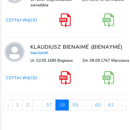
sieradzkie
CZYTAJ WIĘCEJ
KLAUDIUSZ BIENAIMÉ (BIENAYMÉ)
nauczyciel
Ur. 02.05.1685 Bagneux
Zm. 08.09.1767 Warszawa
CZYTAJ WIĘCEJ
‹
1
2
...
57
58
59
...
60
61
›