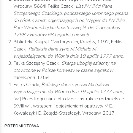
Wrocław, 566/II, Feliks Czacki,
List JW JMci Pana
Szczęsneego Czackiego, podczaszego koronnego pisana
do córek swoich odjeżdżających do Węgier do JW JMci
Pani Wielhorskiej kuchmistrzowej lit. die 1 decembris
1768 z Brodów 68 tygodniu niewoli
.
Biblioteka Książąt Czartoryskich, Kraków, 1192, Feliks
Czacki,
Refleksje dane synowi Michałowi
wyjeżdżającemu do Widnia dnia 19 aprilis 1777 anno
.
Feliks Szczęsny Czacki,
Skarga ubogiej szlachty na
otowrzone w Polsze konwikty w czasie sejmików
zaniesiona
, 1758.
Feliks Czacki,
Refleksje dane synowi Michałowi
wyjeżdżającemu do Widnia dnia 19 aprilis 1777 anno
,
[w:] Przestrogi i nauki dla dzieci. Instrukcje rodzicielskie
(XVIII w.), wstępem i objaśnieniami opatrzyły M.E.
Kowalczyk i D. Żołądź-Strzelczyk, Wrocław, 2017.
PRZEDMIOTOWA