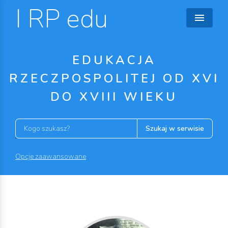
I RP edu
EDUKACJA
RZECZPOSPOLITEJ OD XVI
DO XVIII WIEKU
Szukaj w serwisie
Opcje zaawansowane