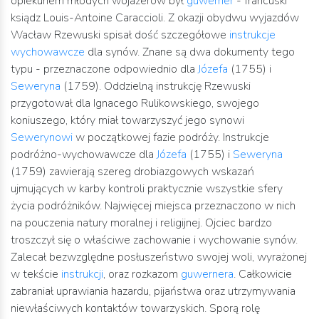
opiekunem młodych wojażerów był
guwerner
- francuski
ksiądz Louis-Antoine Caraccioli. Z okazji obydwu wyjazdów
Wacław Rzewuski spisał dość szczegółowe
instrukcje
wychowawcze
dla synów. Znane są dwa dokumenty tego
typu - przeznaczone odpowiednio dla
Józefa
(1755) i
Seweryna
(1759). Oddzielną instrukcję Rzewuski
przygotował dla Ignacego Rulikowskiego, swojego
koniuszego, który miał towarzyszyć jego synowi
Sewerynowi
w początkowej fazie podróży. Instrukcje
podróżno-wychowawcze dla
Józefa
(1755) i
Seweryna
(1759) zawierają szereg drobiazgowych wskazań
ujmujących w karby kontroli praktycznie wszystkie sfery
życia podróżników. Najwięcej miejsca przeznaczono w nich
na pouczenia natury moralnej i religijnej. Ojciec bardzo
troszczył się o właściwe zachowanie i wychowanie synów.
Zalecał bezwzględne posłuszeństwo swojej woli, wyrażonej
w tekście
instrukcji
, oraz rozkazom
guwernera
. Całkowicie
zabraniał uprawiania hazardu, pijaństwa oraz utrzymywania
niewłaściwych kontaktów towarzyskich. Sporą rolę