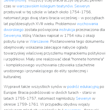
Sewerynowi
). Wszyscy trzej bracia uczyli się przez pewien
czas w
warszawskim
kolegium teatynów
.
Seweryn
przebywał w tej szkole w latach około 1754-1756,
natomiast jego dwaj starsi bracia wcześniej - w początkach
lat pięćdziesiątych XVIII wieku. Problemowi
wychowania
dworskiego
została poświęcona
instrukcja
przeznaczona dla
Seweryna
, którą Wacław napisał w 1754 roku z okazji
pobytu syna w
Warszawie
. Postanowienia tego dokumentu
obejmowały wskazania zalecające nabycie ogłady
towarzyskiej właściwej przyszłemu magnackiemu politykowi
i urzędnkowi. Miały one realizować ideał "honnete homme'a"
- kompleksowego wychowania człowieka szlachetnie
urodzonego i przynależącego do elity społecznej i
kulturalnej.
Wyprawił także wszystkich synów w
podróż edukacyjną
po
Europie. Bracia podróżowali w dwóch turach - starsi w
latach 1755-1757, natomiast najmłodszy
Seweryn
w
okresie 1759-1761. W przypadku obydwu wojaży