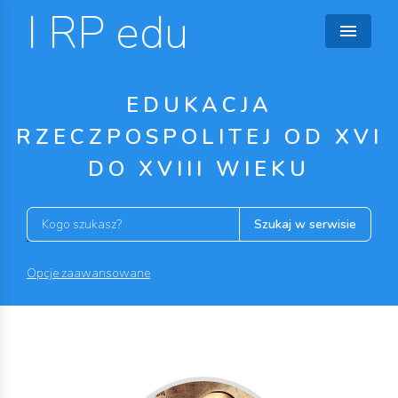
I RP edu
EDUKACJA
RZECZPOSPOLITEJ OD XVI
DO XVIII WIEKU
Szukaj w serwisie
Opcje zaawansowane