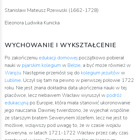
Stanisław Mateusz Rzewuski (1662-1728)
Eleonora Ludwika Kunicka
WYCHOWANIE I WYKSZTAŁCENIE
Po zakończeniu
edukacji domowej
początkowo pobierał
nauki w
pijarskim kolegium
w
Bełzie
, a być może również w
Warężu
. Następnie przeniósł się do
kolegium jezuitów
w
Lublinie
. Uczył się tam na pewno w pierwszej połowie 1722
roku. Nie jest znana dokładna data ukończenia nauki w tej
placówce, lecz niebawem Wacław wyruszył w
podróż
edukacyjną
po Europie, która miała stanowić ukoronowanie
jego nauczania. Dawniej twierdzono, że wyjechał wspólnie
ze starszym bratem Sewerynem Józefem, lecz nie jest to
możliwe, wziąwszy pod uwagę to, że w czasie wojażu
Seweryna, w latach 1721-1722 Wacław przez cały czas