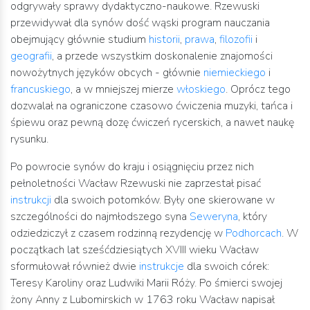
odgrywały sprawy dydaktyczno-naukowe. Rzewuski
przewidywał dla synów dość wąski program nauczania
obejmujący głównie studium
historii
,
prawa
,
filozofii
i
geografii
, a przede wszystkim doskonalenie znajomości
nowożytnych języków obcych - głównie
niemieckiego
i
francuskiego
, a w mniejszej mierze
włoskiego
. Oprócz tego
dozwalał na ograniczone czasowo ćwiczenia muzyki, tańca i
śpiewu oraz pewną dozę ćwiczeń rycerskich, a nawet naukę
rysunku.
Po powrocie synów do kraju i osiągnięciu przez nich
pełnoletności Wacław Rzewuski nie zaprzestał pisać
instrukcji
dla swoich potomków. Były one skierowane w
szczególności do najmłodszego syna
Seweryna
, który
odziedziczył z czasem rodzinną rezydencję w
Podhorcach
. W
początkach lat sześćdziesiątych XVIII wieku Wacław
sformułował również dwie
instrukcje
dla swoich córek:
Teresy Karoliny oraz Ludwiki Marii Róży. Po śmierci swojej
żony Anny z Lubomirskich w 1763 roku Wacław napisał