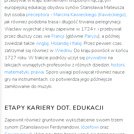
przebywał w kraju. Elementem wspólnym łączącym
europejską edukację obydwu synów Stanisława Mateusza
był osoba
preceptora
-
Marcina Kawieckiego (Kaweckiego)
,
jak również podobna trasa i długość trwania peregrynacji.
Wacław wyjechał z kraju zapewne w 1724 r. i przebywał
przez dłuższy czas we
Francji
(głównie
Paryżu
), a później
zwiedzał także
Anglię
,
Holandię
i
Italię
. Przez pewien czas
zatrzymał się również w
Wiedniu
. Do kraju powrócił w końcu
1727 roku. W trakcie podróży uczył się
prywatnie
na
lekcjach wynajętych profesorów z różnych dziedzin:
historii
,
matematyki
,
prawa
. Sporo uwagi poświęcał również nauce
gry na instrumentach, co potwierdza jego późniejsze
zamiłowanie do muzyki.
ETAPY KARIERY DOT. EDUKACJI
Zapewnił również gruntowne wykształcenie swoim trzem
synom (Stanisławowi Ferdynandowi,
Józefowi
oraz