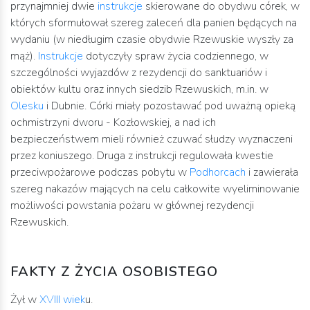
przynajmniej dwie
instrukcje
skierowane do obydwu córek, w
których sformułował szereg zaleceń dla panien będących na
wydaniu (w niedługim czasie obydwie Rzewuskie wyszły za
mąż).
Instrukcje
dotyczyły spraw życia codziennego, w
szczególności wyjazdów z rezydencji do sanktuariów i
obiektów kultu oraz innych siedzib Rzewuskich, m.in. w
Olesku
i Dubnie. Córki miały pozostawać pod uważną opieką
ochmistrzyni dworu - Kozłowskiej, a nad ich
bezpieczeństwem mieli również czuwać słudzy wyznaczeni
przez koniuszego. Druga z instrukcji regulowała kwestie
przeciwpożarowe podczas pobytu w
Podhorcach
i zawierała
szereg nakazów mających na celu całkowite wyeliminowanie
możliwości powstania pożaru w głównej rezydencji
Rzewuskich.
FAKTY Z ŻYCIA OSOBISTEGO
Żył w
XVIII wiek
u.