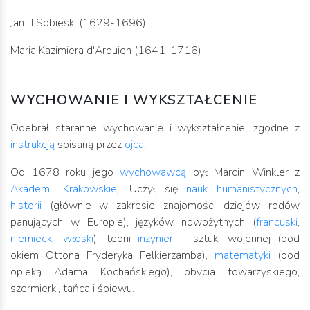
Jan III Sobieski (1629-1696)
Maria Kazimiera d'Arquien (1641-1716)
WYCHOWANIE I WYKSZTAŁCENIE
Odebrał staranne wychowanie i wykształcenie, zgodne z
instrukcją
spisaną przez
ojca
.
Od 1678 roku jego
wychowawcą
był Marcin Winkler z
Akademii Krakowskiej
. Uczył się
nauk humanistycznych
,
historii
(głównie w zakresie znajomości dziejów rodów
panujących w Europie), języków nowożytnych (
francuski
,
niemiecki
,
włoski
), teorii
inżynierii
i sztuki wojennej (pod
okiem Ottona Fryderyka Felkierzamba),
matematyki
(pod
opieką Adama Kochańskiego), obycia towarzyskiego,
szermierki, tańca i śpiewu.